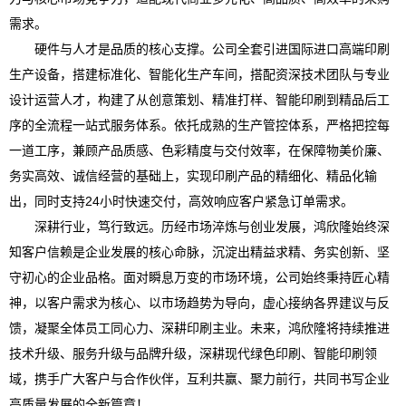
需求。
硬件与人才是品质的核心支撑。公司全套引进国际进口高端印刷
生产设备，搭建标准化、智能化生产车间，搭配资深技术团队与专业
设计运营人才，构建了从创意策划、精准打样、智能印刷到精品后工
序的全流程一站式服务体系。依托成熟的生产管控体系，严格把控每
一道工序，兼顾产品质感、色彩精度与交付效率，在保障物美价廉、
务实高效、诚信经营的基础上，实现印刷产品的精细化、精品化输
出，同时支持24小时快速交付，高效响应客户紧急订单需求。
深耕行业，笃行致远。历经市场淬炼与创业发展，鸿欣隆始终深
知客户信赖是企业发展的核心命脉，沉淀出精益求精、务实创新、坚
守初心的企业品格。面对瞬息万变的市场环境，公司始终秉持匠心精
神，以客户需求为核心、以市场趋势为导向，虚心接纳各界建议与反
馈，凝聚全体员工同心力、深耕印刷主业。未来，鸿欣隆将持续推进
技术升级、服务升级与品牌升级，深耕现代绿色印刷、智能印刷领
域，携手广大客户与合作伙伴，互利共赢、聚力前行，共同书写企业
高质量发展的全新篇章！