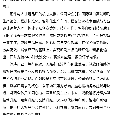
需求。
硬件与人才是品质的核心支撑。公司全套引进国际进口高端印刷
生产设备，搭建标准化、智能化生产车间，搭配资深技术团队与专业
设计运营人才，构建了从创意策划、精准打样、智能印刷到精品后工
序的全流程一站式服务体系。依托成熟的生产管控体系，严格把控每
一道工序，兼顾产品质感、色彩精度与交付效率，在保障物美价廉、
务实高效、诚信经营的基础上，实现印刷产品的精细化、精品化输
出，同时支持24小时快速交付，高效响应客户紧急订单需求。
深耕行业，笃行致远。历经市场淬炼与创业发展，鸿欣隆始终深
知客户信赖是企业发展的核心命脉，沉淀出精益求精、务实创新、坚
守初心的企业品格。面对瞬息万变的市场环境，公司始终秉持匠心精
神，以客户需求为核心、以市场趋势为导向，虚心接纳各界建议与反
馈，凝聚全体员工同心力、深耕印刷主业。未来，鸿欣隆将持续推进
技术升级、服务升级与品牌升级，深耕现代绿色印刷、智能印刷领
域，携手广大客户与合作伙伴，互利共赢、聚力前行，共同书写企业
高质量发展的全新篇章！