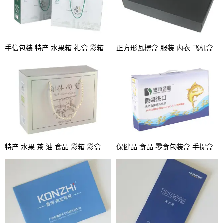
手信包装 特产 水果箱 礼盒 彩箱 手提盒
正方形瓦楞盒 服装 内衣 飞机盒 坑盒 彩盒
特产 水果 茶 油 食品 彩箱 彩盒 坑盒 手提箱
保健品 食品 零食包装盒 手提盒 坑盒 彩盒厂家