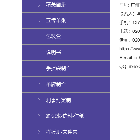
精美画册
厂址: 广
联系人：
宣传单张
手机：1371
电话：020-
包装盒
传真：020-
https://ww
说明书
E-mail: c
QQ: 895
手提袋制作
吊牌制作
利事封定制
笔记本-信封-信纸
样板册-文件夹