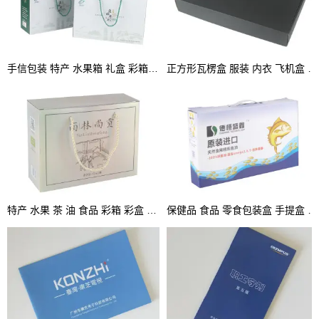
手信包装 特产 水果箱 礼盒 彩箱 手提盒
正方形瓦楞盒 服装 内衣 飞机盒 坑盒 彩盒
特产 水果 茶 油 食品 彩箱 彩盒 坑盒 手提箱
保健品 食品 零食包装盒 手提盒 坑盒 彩盒厂家