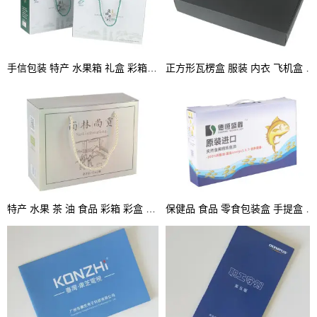
手信包装 特产 水果箱 礼盒 彩箱 手提盒
正方形瓦楞盒 服装 内衣 飞机盒 坑盒 彩盒
特产 水果 茶 油 食品 彩箱 彩盒 坑盒 手提箱
保健品 食品 零食包装盒 手提盒 坑盒 彩盒厂家