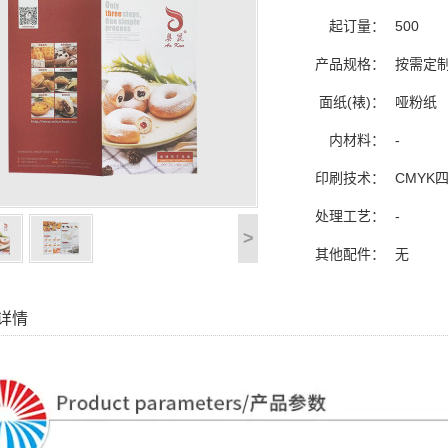
起订量：
500
产品规格：
按需定制
面纸(裱)：
哑粉纸
内材料：
-
印刷技术：
CMYK
处理工艺：
-
>
其他配件：
无
详情