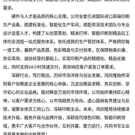
需求。
硬件与人才是品质的核心支撑。公司全套引进国际进口高端印刷
生产设备，搭建标准化、智能化生产车间，搭配资深技术团队与专业
设计运营人才，构建了从创意策划、精准打样、智能印刷到精品后工
序的全流程一站式服务体系。依托成熟的生产管控体系，严格把控每
一道工序，兼顾产品质感、色彩精度与交付效率，在保障物美价廉、
务实高效、诚信经营的基础上，实现印刷产品的精细化、精品化输
出，同时支持24小时快速交付，高效响应客户紧急订单需求。
深耕行业，笃行致远。历经市场淬炼与创业发展，鸿欣隆始终深
知客户信赖是企业发展的核心命脉，沉淀出精益求精、务实创新、坚
守初心的企业品格。面对瞬息万变的市场环境，公司始终秉持匠心精
神，以客户需求为核心、以市场趋势为导向，虚心接纳各界建议与反
馈，凝聚全体员工同心力、深耕印刷主业。未来，鸿欣隆将持续推进
技术升级、服务升级与品牌升级，深耕现代绿色印刷、智能印刷领
域，携手广大客户与合作伙伴，互利共赢、聚力前行，共同书写企业
高质量发展的全新篇章！