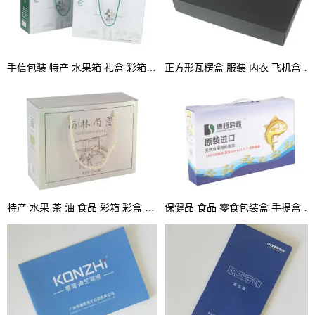
手信包装 特产 水果箱 礼盒 彩箱 手提盒
正方形瓦楞盒 服装 内衣 飞机盒 坑盒 彩盒
特产 水果 茶 油 食品 彩箱 彩盒 坑盒 手提箱
保健品 食品 零食包装盒 手提盒 坑盒 彩盒厂家