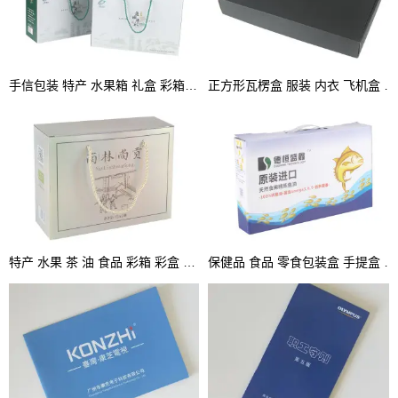
手信包装 特产 水果箱 礼盒 彩箱 手提盒
正方形瓦楞盒 服装 内衣 飞机盒 坑盒 彩盒
特产 水果 茶 油 食品 彩箱 彩盒 坑盒 手提箱
保健品 食品 零食包装盒 手提盒 坑盒 彩盒厂家