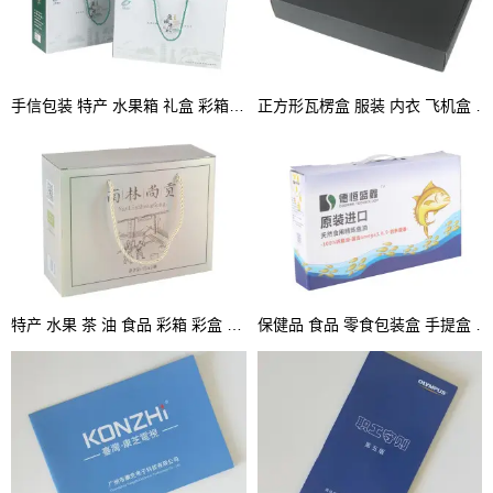
手信包装 特产 水果箱 礼盒 彩箱 手提盒
正方形瓦楞盒 服装 内衣 飞机盒 坑盒 彩盒
特产 水果 茶 油 食品 彩箱 彩盒 坑盒 手提箱
保健品 食品 零食包装盒 手提盒 坑盒 彩盒厂家