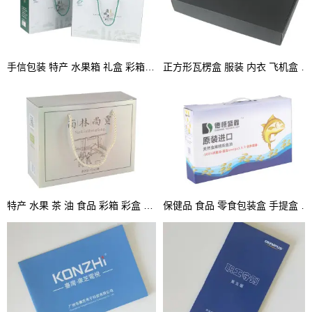
手信包装 特产 水果箱 礼盒 彩箱 手提盒
正方形瓦楞盒 服装 内衣 飞机盒 坑盒 彩盒
特产 水果 茶 油 食品 彩箱 彩盒 坑盒 手提箱
保健品 食品 零食包装盒 手提盒 坑盒 彩盒厂家