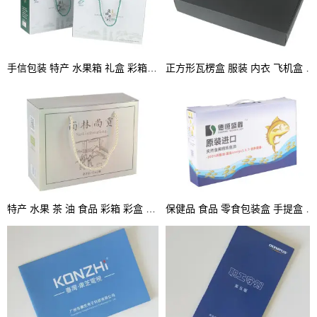
手信包装 特产 水果箱 礼盒 彩箱 手提盒
正方形瓦楞盒 服装 内衣 飞机盒 坑盒 彩盒
特产 水果 茶 油 食品 彩箱 彩盒 坑盒 手提箱
保健品 食品 零食包装盒 手提盒 坑盒 彩盒厂家