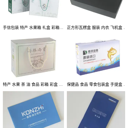
手信包装 特产 水果箱 礼盒 彩箱 手提盒
正方形瓦楞盒 服装 内衣 飞机盒 坑盒 彩盒
特产 水果 茶 油 食品 彩箱 彩盒 坑盒 手提箱
保健品 食品 零食包装盒 手提盒 坑盒 彩盒厂家