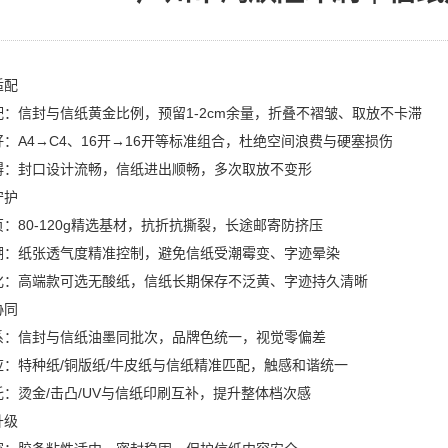
适配
：信封与信纸黄金比例，预留1-2cm余量，折叠不褶皱、取放不卡滞
：A4→C4、16开→16开等标准组合，杜绝空间浪费与硬塞损伤
碍：封口设计流畅，信纸进出顺畅，多次取放不变形
守护
：80-120g精选基材，抗折抗撕裂，长途邮寄防挤压
潮：纸张透气度精准控制，避免信纸受潮霉变、字迹晕染
化：高端款可选无酸纸，信纸长期保存不泛黄、字迹持久清晰
协同
系：信封与信纸油墨同批次，品牌色统一，视觉零偏差
应：特种纸/铜版纸/牛皮纸与信纸精准匹配，触感和谐统一
：烫金/击凸/UV与信纸印刷互补，提升整体档次感
升级