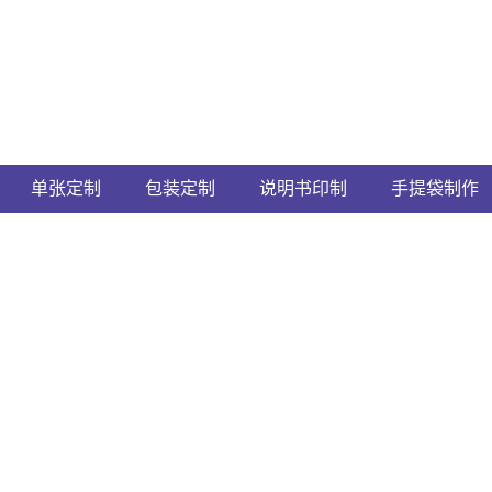
单张定制
包装定制
说明书印制
手提袋制作