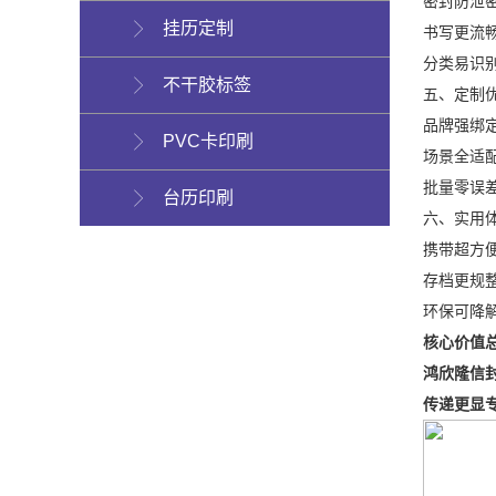
密封防泄
挂历定制
书写更流
分类易识
不干胶标签
五、定制
品牌强绑
PVC卡印刷
场景全适
批量零误
台历印刷
六、实用
携带超方
存档更规
环保可降
核心价值
鸿欣隆信
传递更显