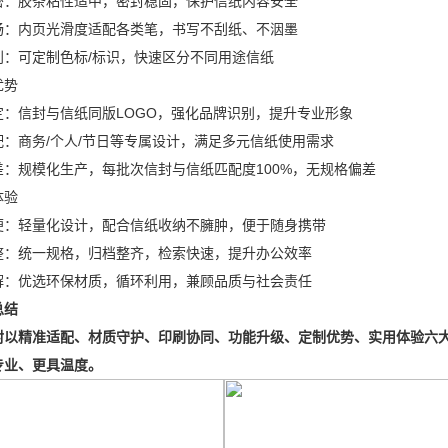
密：胶条粘性适中，密封稳固，保护信纸内容安全
畅：内页光滑度适配各类笔，书写不刮纸、不洇墨
别：可定制色标/标识，快速区分不同用途信纸
优势
定：信封与信纸同版LOGO，强化品牌识别，提升专业形象
配：商务/个人/节日等专属设计，满足多元信纸使用需求
差：规模化生产，每批次信封与信纸匹配度100%，无规格偏差
体验
便：轻量化设计，配合信纸收纳不臃肿，便于随身携带
整：统一规格，归档整齐，检索快速，提升办公效率
解：优选环保材质，循环利用，兼顾品质与社会责任
总结
封以精准适配、材质守护、印刷协同、功能升级、定制优势、实用体验六
专业、更具温度。