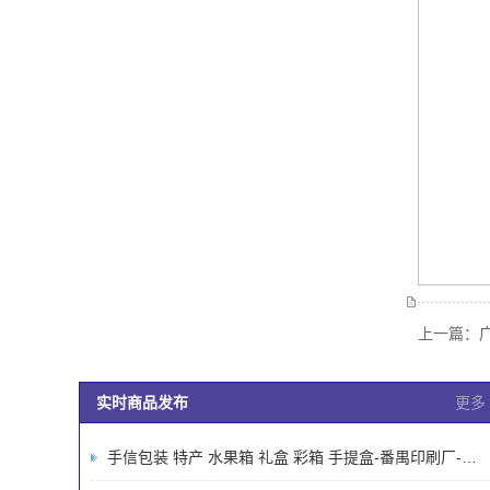
上一篇：
实时商品发布
更多
手信包装 特产 水果箱 礼盒 彩箱 手提盒-番禺印刷厂-广州印刷厂-画册包装说明书厂家-广州市鸿欣隆印刷有限公司