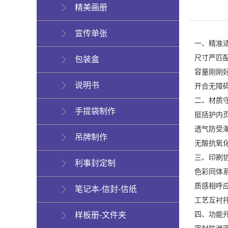
精美画册
宣传单张
一、精准
尺寸严匹配
包装盒
容量刚刚好
说明书
开合无障
二、材质
手提袋制作
挺括护内页
透气防受
吊牌制作
无酸抗氧
三、印刷
利事封定制
色彩同体
质感相呼
笔记本-信封-信纸
工艺互衬托
四、功能
样板册-文件夹